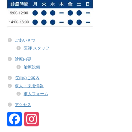
ごあいさつ
医師 スタッフ
診療内容
治療設備
院内のご案内
求人・採用情報
求人フォーム
アクセス
F
I