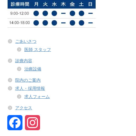
ごあいさつ
医師 スタッフ
診療内容
治療設備
院内のご案内
求人・採用情報
求人フォーム
アクセス
F
I